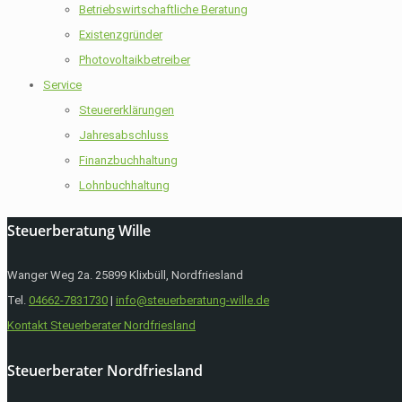
Betriebswirtschaftliche Beratung
Existenzgründer
Photovoltaikbetreiber
Service
Steuererklärungen
Jahresabschluss
Finanzbuchhaltung
Lohnbuchhaltung
Steuerberatung Wille
Wanger Weg 2a. 25899 Klixbüll, Nordfriesland
Tel.
04662-7831730
|
info@steuerberatung-wille.de
Kontakt Steuerberater Nordfriesland
Steuerberater Nordfriesland