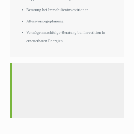
Beratung bei Immobilieninvestitionen
Altersvorsorgeplanung
Vermögensnachfolge-Beratung bei Investition in
erneuerbaren Energien
Steuerberatung im Kreis Nordfriesland
gefragt? Gleich Angebot anfordern!
Sie interessieren sich für das Thema? Die Steuerkanzlei
Wille aus Klixbüll unterbreitet Ihnen gerne ein
individuelles, auf Ihre Bedürfnisse zugeschnittenes
Angebot.
→ Anfrage senden